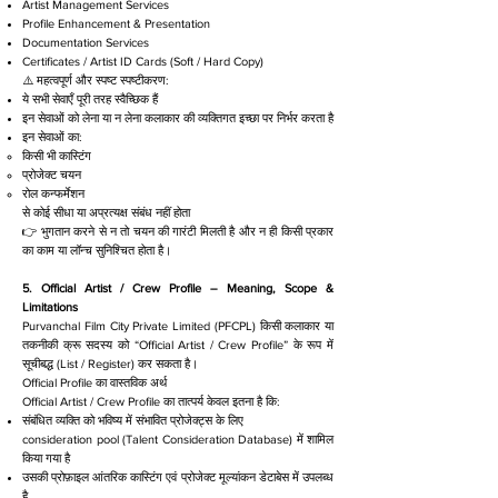
Artist Management Services
Profile Enhancement & Presentation
Documentation Services
Certificates / Artist ID Cards (Soft / Hard Copy)
⚠️ महत्वपूर्ण और स्पष्ट स्पष्टीकरण:
ये सभी सेवाएँ पूरी तरह स्वैच्छिक हैं
इन सेवाओं को लेना या न लेना कलाकार की व्यक्तिगत इच्छा पर निर्भर करता है
इन सेवाओं का:
किसी भी कास्टिंग
प्रोजेक्ट चयन
रोल कन्फर्मेशन
से कोई सीधा या अप्रत्यक्ष संबंध नहीं होता
👉 भुगतान करने से न तो चयन की गारंटी मिलती है और न ही किसी प्रकार
का काम या लॉन्च सुनिश्चित होता है।
5. Official Artist / Crew Profile – Meaning, Scope &
Limitations
Purvanchal Film City Private Limited (PFCPL) किसी कलाकार या
तकनीकी क्रू सदस्य को “Official Artist / Crew Profile” के रूप में
सूचीबद्ध (List / Register) कर सकता है।
Official Profile का वास्तविक अर्थ
Official Artist / Crew Profile का तात्पर्य केवल इतना है कि:
संबंधित व्यक्ति को भविष्य में संभावित प्रोजेक्ट्स के लिए
consideration pool (Talent Consideration Database) में शामिल
किया गया है
उसकी प्रोफ़ाइल आंतरिक कास्टिंग एवं प्रोजेक्ट मूल्यांकन डेटाबेस में उपलब्ध
है