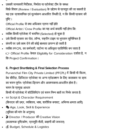
उसकी जानकारी निर्देशक, निर्माता या प्रोजेक्ट टीम के समक्ष
सिर्फ़ विचार (Review / Evaluation) के उद्देश्य से प्रस्तुत की जा सकती है
यह एक प्रशासनिक एवं मूल्यांकन आधारित स्थिति है, न कि किसी प्रकार की
पुष्टि।
Official Profile से क्या अधिकार प्राप्त नहीं होते
Official Artist / Crew Profile का यह अर्थ कदापि नहीं होगा कि:
व्यक्ति किसी प्रोजेक्ट में चयनित (Selected) हो चुका है
उसे किसी प्रकार का रोल, लॉन्च, स्क्रीन टाइम या भुगतान सुनिश्चित है
कंपनी पर उसे काम देने की कोई बाध्यता उत्पन्न हो जाती है
व्यक्ति PFCPL का कर्मचारी, पार्टनर या अधिकृत प्रतिनिधि बन जाता है
👉 Official Profile केवल Eligibility for Consideration दर्शाता है, न
कि Project Confirmation।
6. Project Shortlisting & Final Selection Process
Purvanchal Film City Private Limited (PFCPL) में किसी भी फिल्म,
वेब सीरीज़, डिजिटल प्रोजेक्ट या अन्य प्रोडक्शन के लिए कलाकार या क्रू
का चयन पूर्णतः प्रोजेक्ट-ड्रिवन और आवश्यकता-आधारित होता है।
चयन के प्रमुख आधार
किसी भी प्रोजेक्ट में शॉर्टलिस्टिंग एवं चयन निम्न बातों पर निर्भर करता है:
📜 Script & Character Requirement
(किरदार की उम्र, व्यक्तित्व, भाषा, शारीरिक बनावट, अभिनय क्षमता आदि)
🎭 Age, Look, Skill & Experience
(भूमिका की मांग के अनुरूप)
🎬 Director / Producer की Creative Vision
(कलात्मक दृष्टिकोण, प्रस्तुति शैली, कहानी की जरूरत)
💰 Budget, Schedule & Logistics