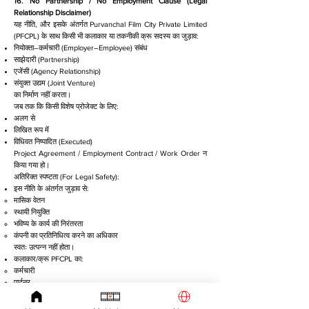
16. No Partnership / No Employment Clause (Legal
Relationship Disclaimer)
यह नीति, और इसके अंतर्गत Purvanchal Film City Private Limited
(PFCPL) के साथ किसी भी कलाकार या तकनीकी क्रू सदस्य का जुड़ाव:
नियोक्ता–कर्मचारी (Employer–Employee) संबंध
साझेदारी (Partnership)
एजेंसी (Agency Relationship)
संयुक्त उद्यम (Joint Venture)
का निर्माण नहीं करता।
जब तक कि किसी विशेष प्रोजेक्ट के लिए:
अलग से
लिखित रूप में
विधिवत निष्पादित (Executed)
Project Agreement / Employment Contract / Work Order न
किया गया हो।
अतिरिक्त स्पष्टता (For Legal Safety):
इस नीति के अंतर्गत जुड़ाव से:
मासिक वेतन
स्थायी नियुक्ति
भविष्य के कार्य की निरंतरता
कंपनी का प्रतिनिधित्व करने का अधिकार
स्वतः उत्पन्न नहीं होता।
कलाकार/क्रू PFCPL का:
कर्मचारी
पार्टनर
अधिकृत एजेंट
नहीं माना जाएगा, जब तक कि लिखित अनुबंध में स्पष्ट रूप से ऐसा उल्लेख न