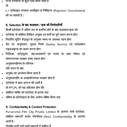
फर्जी दस्तावेज़ या झूठा दावा किया जाता है
तो:
👉 प्रोफ़ाइल तत्काल अस्वीकृत या निष्क्रिय (Rejected / Deactivated)
की जा सकती है।
8. Selection के बाद कलाकार / क्रू की जिम्मेदारियाँ
किसी प्रोजेक्ट में अंतिम रूप से चयनित होने के बाद कलाकार/क्रू को:
प्रोजेक्ट से संबंधित लिखित अनुबंध एवं शर्तों का पूर्ण पालन करना होगा
निर्धारित शूटिंग शेड्यूल के अनुसार समय पर उपलब्ध रहना होगा
सेट पर अनुशासन, सुरक्षा नियम (Safety Norms) एवं प्रोडक्शन
गाइडलाइन्स का पालन करना होगा
निर्देशक, प्रोड्यूसर, सह-कलाकारों एवं स्टाफ के साथ पेशेवर एवं
सम्मानजनक व्यवहार बनाए रखना होगा
अनुशासनहीनता के परिणाम
यदि चयन के बाद:
अनुबंध का उल्लंघन किया जाता है
अनुशासनहीन या असहयोगात्मक व्यवहार होता है
प्रोजेक्ट में बाधा उत्पन्न की जाती है
तो PFCPL को यह अधिकार होगा कि:
संबंधित व्यक्ति को प्रोजेक्ट से हटाया जाए
भविष्य के प्रोजेक्ट्स के लिए अयोग्य घोषित किया जाए
9. Confidentiality & Content Protection
Purvanchal Film City Private Limited के अंतर्गत सभी प्रोजेक्ट-
संबंधित सामग्री कठोर गोपनीयता (Strict Confidentiality) के अंतर्गत
आती है।
गोपनीय मानी जाने वाली सामग्री में शामिल हैं: