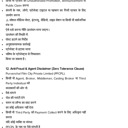
किसी भी प्रकार का Unauthorized Promotion, Announcement या
Public Claim करना
कंपनी के नाम, लोगो, प्रोजेक्ट टाइटल या पहचान का निजी प्रचार के लिए
उपयोग करना
⚠️ सोशल मीडिया पोस्ट, इंटरव्यू, वीडियो, लाइव सेशन या किसी भी सार्वजनिक
मंच पर
ऐसे दावे करना नीति उल्लंघन माना जाएगा।
उल्लंघन की स्थिति में:
पोस्ट हटाने का निर्देश
अनुशासनात्मक कार्रवाई
प्रोजेक्ट से हटाया जाना
भविष्य के प्रोजेक्ट्स से निष्कासन
किया जा सकता है।
12. Anti-Fraud & Agent Disclaimer (Zero Tolerance Clause)
Purvanchal Film City Private Limited (PFCPL):
किसी भी Agent, Broker, Middleman, Casting Broker या Third
Party Individual को
कलाकारों की ओर से:
पैसे मांगने
रोल की गारंटी देने
चयन या लॉन्च का वादा करने
का कोई अधिकार नहीं देता
किसी भी Third Party को Payment Collect करने के लिए अधिकृत नहीं
करता
यदि कोई व्यक्ति या संस्था:
PFCPL के नाम पर पैसे मांगती है