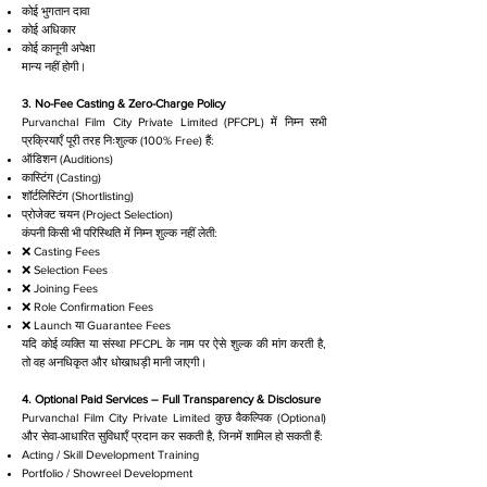
कोई भुगतान दावा
कोई अधिकार
कोई कानूनी अपेक्षा
मान्य नहीं होगी।
3. No-Fee Casting & Zero-Charge Policy
Purvanchal Film City Private Limited (PFCPL) में निम्न सभी
प्रक्रियाएँ पूरी तरह निःशुल्क (100% Free) हैं:
ऑडिशन (Auditions)
कास्टिंग (Casting)
शॉर्टलिस्टिंग (Shortlisting)
प्रोजेक्ट चयन (Project Selection)
कंपनी किसी भी परिस्थिति में निम्न शुल्क नहीं लेती:
❌ Casting Fees
❌ Selection Fees
❌ Joining Fees
❌ Role Confirmation Fees
❌ Launch या Guarantee Fees
यदि कोई व्यक्ति या संस्था PFCPL के नाम पर ऐसे शुल्क की मांग करती है,
तो वह अनधिकृत और धोखाधड़ी मानी जाएगी।
4. Optional Paid Services – Full Transparency & Disclosure
Purvanchal Film City Private Limited कुछ वैकल्पिक (Optional)
और सेवा-आधारित सुविधाएँ प्रदान कर सकती है, जिनमें शामिल हो सकती हैं:
Acting / Skill Development Training
Portfolio / Showreel Development