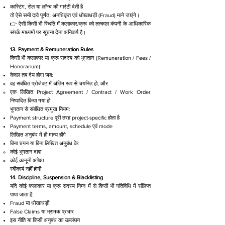
कास्टिंग, रोल या लॉन्च की गारंटी देती है
तो ऐसे सभी दावे पूर्णतः अनधिकृत एवं धोखाधड़ी (Fraud) माने जाएंगे।
👉 ऐसी किसी भी स्थिति में कलाकार/क्रू को तत्काल कंपनी के आधिकारिक
संपर्क माध्यमों पर सूचना देना अनिवार्य है।
13. Payment & Remuneration Rules
किसी भी कलाकार या क्रू सदस्य को भुगतान (Remuneration / Fees /
Honorarium):
केवल तब देय होगा जब:
वह संबंधित प्रोजेक्ट में अंतिम रूप से चयनित हो, और
एक लिखित Project Agreement / Contract / Work Order
निष्पादित किया गया हो
भुगतान से संबंधित प्रमुख नियम:
Payment structure पूरी तरह project-specific होता है
Payment terms, amount, schedule एवं mode
लिखित अनुबंध में ही मान्य होंगे
बिना चयन या बिना लिखित अनुबंध के:
कोई भुगतान दावा
कोई कानूनी अपेक्षा
स्वीकार्य नहीं होगी
14. Discipline, Suspension & Blacklisting
यदि कोई कलाकार या क्रू सदस्य निम्न में से किसी भी गतिविधि में संलिप्त
पाया जाता है:
Fraud या धोखाधड़ी
False Claims या भ्रामक प्रचार
इस नीति या किसी अनुबंध का उल्लंघन