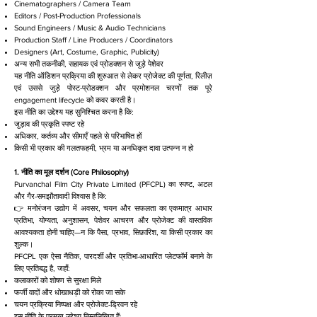
Cinematographers / Camera Team
Editors / Post-Production Professionals
Sound Engineers / Music & Audio Technicians
Production Staff / Line Producers / Coordinators
Designers (Art, Costume, Graphic, Publicity)
अन्य सभी तकनीकी, सहायक एवं प्रोडक्शन से जुड़े पेशेवर
यह नीति ऑडिशन प्रक्रिया की शुरुआत से लेकर प्रोजेक्ट की पूर्णता, रिलीज़
एवं उससे जुड़े पोस्ट-प्रोडक्शन और प्रमोशनल चरणों तक पूरे
engagement lifecycle को कवर करती है।
इस नीति का उद्देश्य यह सुनिश्चित करना है कि:
जुड़ाव की प्रकृति स्पष्ट रहे
अधिकार, कर्तव्य और सीमाएँ पहले से परिभाषित हों
किसी भी प्रकार की गलतफहमी, भ्रम या अनधिकृत दावा उत्पन्न न हो
1. नीति का मूल दर्शन (Core Philosophy)
Purvanchal Film City Private Limited (PFCPL) का स्पष्ट, अटल
और गैर-समझौतावादी विश्वास है कि:
👉 मनोरंजन उद्योग में अवसर, चयन और सफलता का एकमात्र आधार
प्रतिभा, योग्यता, अनुशासन, पेशेवर आचरण और प्रोजेक्ट की वास्तविक
आवश्यकता होनी चाहिए—न कि पैसा, प्रभाव, सिफ़ारिश, या किसी प्रकार का
शुल्क।
PFCPL एक ऐसा नैतिक, पारदर्शी और प्रतिभा-आधारित प्लेटफॉर्म बनाने के
लिए प्रतिबद्ध है, जहाँ:
कलाकारों को शोषण से सुरक्षा मिले
फर्जी वादों और धोखाधड़ी को रोका जा सके
चयन प्रक्रिया निष्पक्ष और प्रोजेक्ट-ड्रिवन रहे
इस नीति के प्रमुख उद्देश्य निम्नलिखित हैं: