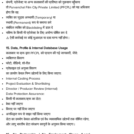
कंपनी, प्रोजेक्ट या अन्य कलाकारों की प्रतिष्ठा को नुकसान पहुँचाना
तो Purvanchal Film City Private Limited (PFCPL) को यह अधिकार
होगा कि वह:
व्यक्ति का जुड़ाव अस्थायी (Temporary) या
स्थायी (Permanent) रूप से समाप्त करे
संबंधित व्यक्ति को Blacklisting में डाल दे
भविष्य के किसी भी प्रोजेक्ट के लिए अयोग्य घोषित कर दे
⚠️ ऐसी कार्रवाई पर कोई मुआवज़ा या दावा मान्य नहीं होगा।
15. Data, Profile & Internal Database Usage
कलाकार या क्रू द्वारा PFCPL को प्रदान की गई जानकारी, जैसे:
व्यक्तिगत विवरण
फोटो, वीडियो, शो-रील
प्रोफ़ाइल एवं अनुभव विवरण
का उपयोग केवल निम्न उद्देश्यों के लिए किया जाएगा:
Internal Casting Process
Project Evaluation & Shortlisting
Director / Producer Review (Internal)
Data Protection Assurance:
किसी भी कलाकार/क्रू का डेटा:
बेचा नहीं जाएगा
किराए पर नहीं दिया जाएगा
अनधिकृत रूप से साझा नहीं किया जाएगा
डेटा का उपयोग केवल आंतरिक एवं वैध व्यावसायिक उद्देश्यों तक सीमित रहेगा,
और लागू भारतीय डेटा संरक्षण कानूनों के अनुरूप किया जाएगा।