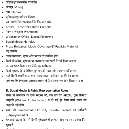
वीडियो एवं परफॉर्मेंस रिकॉर्डिंग
आवाज़ (Voice)
नाम (Name)
प्रोफ़ाइल एवं परिचय विवरण
का उपयोग निम्न प्रयोजनों के लिए कर सके:
Trailer, Teaser एवं Promo Content
Film / Project Promotion
Website एवं Official Digital Platforms
Social Media Handles
Press Releases, Media Coverage एवं Publicity Material
यह उपयोग:
केवल प्रोजेक्ट, ब्रांड और प्रचार से संबंधित होगा
किसी भी अवैध, भ्रामक या अपमानजनक संदर्भ में नहीं किया जाएगा
⚠️ यह स्पष्ट किया जाता है कि यह अधिकार:
किसी प्रकार के अतिरिक्त भुगतान की स्वतः मांग उत्पन्न नहीं करता
न ही किसी स्थायी या अनन्य (Exclusive) अधिकार का निर्माण करता
जब तक कि Project Agreement में ऐसा स्पष्ट रूप से न लिखा गया हो।
11. Social Media & Public Representation Rules
किसी भी कलाकार या क्रू सदस्य को, जब तक कि PFCPL द्वारा लिखित
अनुमति (Written Authorization) न दी गई हो, निम्न कार्य करने की
अनुमति नहीं होगी:
स्वयं को Purvanchal Film City Private Limited का कर्मचारी
(Employee) बताना
यह दावा करना कि उसे किसी प्रोजेक्ट में कन्फर्म रोल / चयन / लॉन्च मिल
चुका है