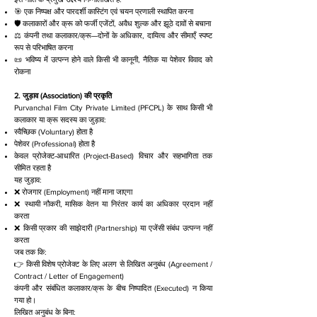
🎯 एक निष्पक्ष और पारदर्शी कास्टिंग एवं चयन प्रणाली स्थापित करना
🛡️ कलाकारों और क्रू को फर्जी एजेंटों, अवैध शुल्क और झूठे दावों से बचाना
⚖️ कंपनी तथा कलाकार/क्रू—दोनों के अधिकार, दायित्व और सीमाएँ स्पष्ट
रूप से परिभाषित करना
📜 भविष्य में उत्पन्न होने वाले किसी भी कानूनी, नैतिक या पेशेवर विवाद को
रोकना
2. जुड़ाव (Association) की प्रकृति
Purvanchal Film City Private Limited (PFCPL) के साथ किसी भी
कलाकार या क्रू सदस्य का जुड़ाव:
स्वैच्छिक (Voluntary) होता है
पेशेवर (Professional) होता है
केवल प्रोजेक्ट-आधारित (Project-Based) विचार और सहभागिता तक
सीमित रहता है
यह जुड़ाव:
❌ रोजगार (Employment) नहीं माना जाएगा
❌ स्थायी नौकरी, मासिक वेतन या निरंतर कार्य का अधिकार प्रदान नहीं
करता
❌ किसी प्रकार की साझेदारी (Partnership) या एजेंसी संबंध उत्पन्न नहीं
करता
जब तक कि:
👉 किसी विशेष प्रोजेक्ट के लिए अलग से लिखित अनुबंध (Agreement /
Contract / Letter of Engagement)
कंपनी और संबंधित कलाकार/क्रू के बीच निष्पादित (Executed) न किया
गया हो।
लिखित अनुबंध के बिना: